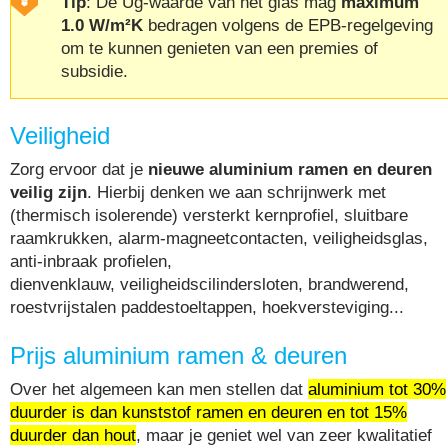
Tip
: De Ug-waarde van het glas mag
maximum
1.0 W/m²K
bedragen volgens de EPB-regelgeving
om te kunnen genieten van een premies of
subsidie.
Veiligheid
Zorg ervoor dat je
nieuwe aluminium ramen en deuren
veilig zijn
. Hierbij denken we aan schrijnwerk met
(thermisch isolerende) versterkt kernprofiel, sluitbare
raamkrukken, alarm-magneetcontacten, veiligheidsglas,
anti-inbraak profielen,
dienvenklauw, veiligheidscilindersloten, brandwerend,
roestvrijstalen paddestoeltappen, hoekversteviging...
Prijs aluminium ramen & deuren
Over het algemeen kan men stellen dat
aluminium tot 30%
duurder is dan kunststof ramen en deuren en tot 15%
duurder dan hout
, maar je geniet wel van zeer kwalitatief