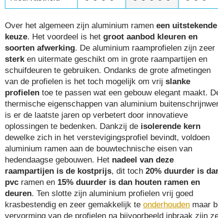
Over het algemeen zijn aluminium ramen
een uitstekende
keuze
. Het voordeel is het
groot aanbod kleuren en
soorten afwerking
. De aluminium raamprofielen zijn zeer
sterk
en uitermate geschikt om in grote raampartijen en
schuifdeuren te gebruiken. Ondanks de grote afmetingen
van de profielen is het toch mogelijk om vrij
slanke
profielen
toe te passen wat een gebouw elegant maakt. D
thermische eigenschappen van aluminium buitenschrijnwe
is er de laatste jaren op verbetert door innovatieve
oplossingen te bedenken. Dankzij de
isolerende kern
dewelke zich in het verstevigingsprofiel bevindt, voldoen
aluminium ramen aan de bouwtechnische eisen van
hedendaagse gebouwen. Het
nadeel van deze
raampartijen is de kostprijs
, dit toch
20% duurder is da
pvc
ramen en
15% duurder is dan houten ramen en
deuren
. Ten slotte zijn aluminium profielen vrij goed
krasbestendig en zeer gemakkelijk te
onderhouden
maar bi
vervorming van de profielen na bijvoorbeeld inbraak zijn z