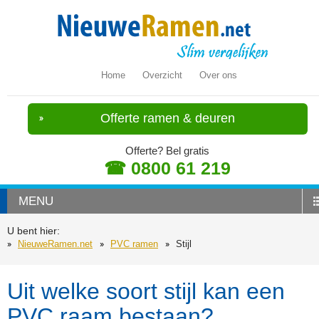
Home
Overzicht
Over ons
Offerte ramen & deuren
Offerte? Bel gratis
☎ 0800 61 219
MENU
U bent hier:
NieuweRamen.net
PVC ramen
Stijl
Uit welke soort stijl kan een
PVC raam bestaan?