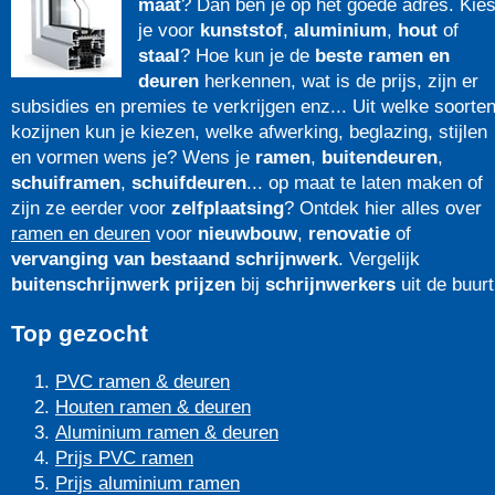
maat
? Dan ben je op het goede adres. Kie
je voor
kunststof
,
aluminium
,
hout
of
staal
? Hoe kun je de
beste ramen en
deuren
herkennen, wat is de prijs, zijn er
subsidies en premies te verkrijgen enz... Uit welke soorte
kozijnen kun je kiezen, welke afwerking, beglazing, stijlen
en vormen wens je? Wens je
ramen
,
buitendeuren
,
schuiframen
,
schuifdeuren
... op maat te laten maken of
zijn ze eerder voor
zelfplaatsing
? Ontdek hier alles over
ramen en deuren
voor
nieuwbouw
,
renovatie
of
vervanging van bestaand schrijnwerk
. Vergelijk
buitenschrijnwerk prijzen
bij
schrijnwerkers
uit de buurt
Top gezocht
PVC ramen & deuren
Houten ramen & deuren
Aluminium ramen & deuren
Prijs PVC ramen
Prijs aluminium ramen